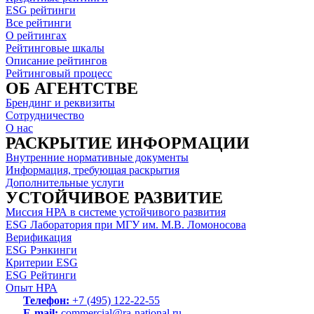
ESG рейтинги
Все рейтинги
О рейтингах
Рейтинговые шкалы
Описание рейтингов
Рейтинговый процесс
ОБ АГЕНТСТВЕ
Брендинг и реквизиты
Сотрудничество
О нас
РАСКРЫТИЕ ИНФОРМАЦИИ
Внутренние нормативные документы
Информация, требующая раскрытия
Дополнительные услуги
УСТОЙЧИВОЕ РАЗВИТИЕ
Миссия НРА в системе устойчивого развития
ESG Лаборатория при МГУ им. М.В. Ломоносова
Верификация
ESG Рэнкинги
Критерии ESG
ESG Рейтинги
Опыт НРА
Телефон:
+7 (495) 122-22-55
E-mail:
commercial@ra-national.ru