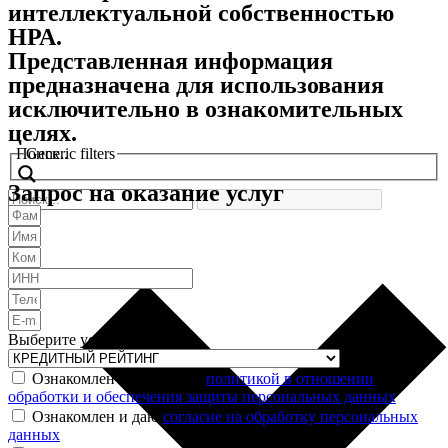
интеллектуальной собственностью
НРА.
Представленная информация
предназначена для использования
исключительно в ознакомительных
целях.
Поиск..
Generic filters
Запрос на оказание услуг
Выберите услугу
Ознакомлен и согласен с
политикой в отношении
обработки и обеспечения защиты персональных данных
Ознакомлен и даю
согласие на обработку персональных
данных