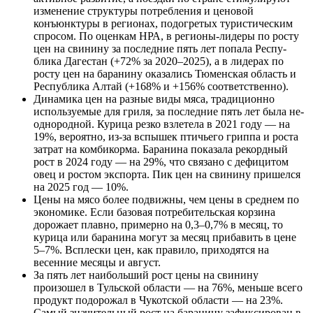
изменение структуры потребления и ценовой
конъюнктуры в регионах, подогретых туристическим
спросом. По оценкам НРА, в регионы-лидеры по росту
цен на свинину за последние пять лет попала Респу­
блика Дагестан (+72% за 2020–2025), а в лидерах по
росту цен на баранину оказались Тюменская область и
Республика Алтай (+168% и +156% соответственно).
Динамика цен на разные виды мяса, традиционно
используемые для гриля, за последние пять лет была не­
однородной. Курица резко взлетела в 2021 году — на
19%, вероятно, из-за вспышек птичьего гриппа и роста
затрат на комбикорма. Баранина показала рекордный
рост в 2024 году — на 29%, что связано с дефицитом
овец и ростом экспорта. Пик цен на свинину пришелся
на 2025 год — 10%.
Цены на мясо более подвижны, чем цены в среднем по
экономике. Если базовая потребительская корзина
дорожает плавно, примерно на 0,3–0,7% в месяц, то
курица или баранина могут за месяц прибавить в цене
5–7%. Всплески цен, как правило, приходятся на
весенние месяцы и август.
За пять лет наибольший рост цены на свинину
произошел в Тульской области — на 76%, меньше всего
продукт подорожал в Чукотской области — на 23%.
Самый значительный рост на баранину зафиксирован в