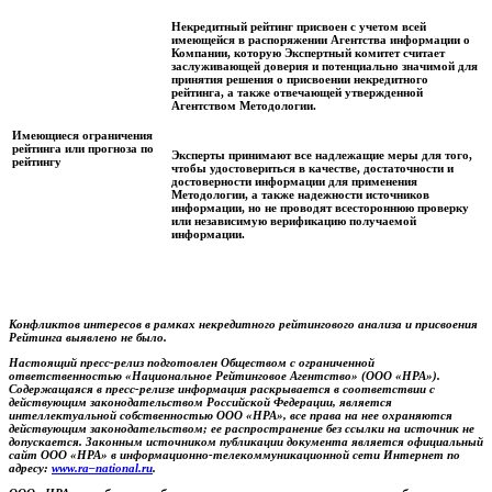
Некредитный рейтинг присвоен с учетом всей
имеющейся в распоряжении Агентства информации о
Компании, которую Экспертный комитет считает
заслуживающей доверия и потенциально значимой для
принятия решения о присвоении некредитного
рейтинга, а также отвечающей утвержденной
Агентством Методологии.
Имеющиеся ограничения
рейтинга или прогноза по
Эксперты принимают все надлежащие меры для того,
рейтингу
чтобы удостовериться в качестве, достаточности и
достоверности информации для применения
Методологии, а также надежности источников
информации, но не проводят всестороннюю проверку
или независимую верификацию получаемой
информации.
Конфликтов интересов в рамках некредитного рейтингового анализа и присвоения
Рейтинга выявлено не было.
Настоящий пресс-релиз подготовлен Обществом с ограниченной
ответственностью «Национальное Рейтинговое Агентство» (ООО «НРА»).
Содержащаяся в пресс-релизе информация раскрывается в соответствии с
действующим законодательством Российской Федерации, является
интеллектуальной собственностью ООО «НРА», все права на нее охраняются
действующим законодательством; ее распространение без ссылки на источник не
допускается. Законным источником публикации документа является официальный
сайт ООО «НРА» в информационно-телекоммуникационной сети Интернет по
адресу:
www
.
ra
–
national
.
ru
.