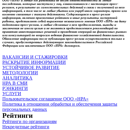
ООО «НРА» и любые его работники не несут ответственности за любые
последствия, которые наступили у лиц, ознакомившихся с настоящим пресс-
релизом, в результате их самостоятельных действий в связи с полученной из него
информацией, в том числе за любые убытки или ущерб иного характера, прямо или
косвенно связанные с такими действиями. Содержащаяся в пресс-релизе
информация, включая присвоенные рейтинги и иные результаты экспертной
работы, представляет собой выражение независимого мнения ООО «НРА» на дату
подготовки пресс-релиза, и любые сделанные в нем предположения, выводы и
заключения не имели целью и не являются предоставлением рекомендаций по
принятию инвестиционных решений и проведению операций на финансовых рынках
или консультацией по вопросам ведения финансово-хозяйственной деятельности.
Обновление информации после публикации пресс-релиза осуществляется только в
случаях, предусмотренных действующим законодательством Российской
Федерации или заключенным ООО «НРА» договором.
ВАКАНСИИ И СТАЖИРОВКИ
РАСКРЫТИЕ ИНФОРМАЦИИ
УСТОЙЧИВОЕ РАЗВИТИЕ
МЕТОДОЛОГИИ
АНАЛИТИКА
НРА В СМИ
РЭНКИНГИ
УСЛУГИ
Пользовательское соглашение ООО «НРА»
Политика в отношении обработки и обеспечения защиты
персональных данных
Рейтинги
Рейтинги по организациям
Некредитные рейтинги