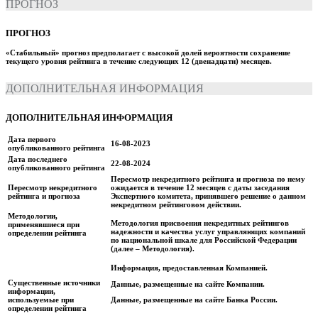
ПРОГНОЗ
ПРОГНОЗ
«Стабильный» прогноз предполагает с высокой долей вероятности сохранение
текущего уровня рейтинга в течение следующих 12 (двенадцати) месяцев.
ДОПОЛНИТЕЛЬНАЯ ИНФОРМАЦИЯ
ДОПОЛНИТЕЛЬНАЯ ИНФОРМАЦИЯ
Дата первого
16-08-2023
опубликованного рейтинга
Дата последнего
22-08-2024
опубликованного рейтинга
Пересмотр некредитного рейтинга и прогноза по нему
Пересмотр некредитного
ожидается в течение 12 месяцев с даты заседания
рейтинга и прогноза
Экспертного комитета, принявшего решение о данном
некредитном рейтинговом действии.
Методологии,
Методология присвоения некредитных рейтингов
применявшиеся при
надежности и качества услуг управляющих компаний
определении рейтинга
по национальной шкале для Российской Федерации
(далее – Методология).
Информация, предоставленная Компанией.
Существенные источники
Данные, размещенные на сайте Компании.
информации,
используемые при
Данные, размещенные на сайте Банка России.
определении рейтинга