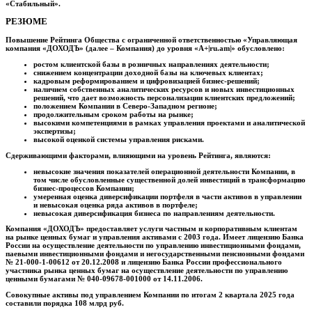
«Стабильный».
РЕЗЮМЕ
Повышение Рейтинга Общества с ограниченной ответственностью «Управляющая
компания «ДОХОДЪ» (далее – Компания) до уровня «А+|ru.am|» обусловлено:
ростом клиентской базы в розничных направлениях деятельности;
снижением концентрации доходной базы на ключевых клиентах;
кадровым реформированием и цифровизацией бизнес-решений;
наличием собственных аналитических ресурсов и новых инвестиционных
решений, что дает возможность персонализации клиентских предложений;
положением Компании в Северо-Западном регионе;
продолжительным сроком работы на рынке;
высокими компетенциями в рамках управления проектами и аналитической
экспертизы;
высокой оценкой системы управления рисками.
Сдерживающими факторами, влияющими на уровень Рейтинга, являются:
невысокие значения показателей операционной деятельности Компании, в
том числе обусловленные существенной долей инвестиций в трансформацию
бизнес-процессов Компании;
умеренная оценка диверсификации портфеля в части активов в управлении
и невысокая оценка ряда активов в портфеле;
невысокая диверсификация бизнеса по направлениям деятельности.
Компания «ДОХОДЪ» предоставляет услуги частным и корпоративным клиентам
на рынке ценных бумаг и управления активами с 2003 года. Имеет лицензию Банка
России на осуществление деятельности по управлению инвестиционными фондами,
паевыми инвестиционными фондами и негосударственными пенсионными фондами
№ 21-000-1-00612 от 20.12.2008 и лицензию Банка России профессионального
участника рынка ценных бумаг на осуществление деятельности по управлению
ценными бумагами № 040-09678-001000 от 14.11.2006.
Совокупные активы под управлением Компании по итогам 2 квартала 2025 года
составили порядка 108 млрд руб.