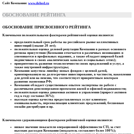
Сайт Компании:
www.dohod.ru
ОБОСНОВАНИЕ РЕЙТИНГА
ОБОСНОВАНИЕ ПРИСВОЕННОГО РЕЙТИНГА
Ключевыми положительными факторами рейтинговой оценки являются:
продолжительный срок работы на российском рынке коллективных
инвестиций (свыше 20 лет);
положительная оценка деловой репутации Компании в рамках основного
региона присутствия (Компания отмечается в различных номинациях и
упоминается в профильных изданиях, а также обладает широкой базой
подписчиков в своих аналитических каналах и социальных сетях);
приоритетность развития технологичности своих предложений и услуг, а
также внутренней инфраструктуры;
Компания запустила линейку новых фондов с целевой датой,
ориентированную на долгосрочное инвестирование, в частности, накопления
для детей или на пенсию, что соответствует приоритетным векторам
развития экономики РФ;
Компания обладает существенным опытом экспертизы по работе с
различными девелоперскими проектами жилой и офисной недвижимости;
положительная оценка динамики активов в управлении (прирост активов
год к году составил 36%);
высокая оценка качества предоставляемых услуг клиентам:
омниканальность, персонализация клиентских предложений, бесшовная
онлайн-дистрибуция и пр.
Ключевыми сдерживающими факторами рейтинговой оценки являются:
низкое значение показателя операционной эффективности CTI, за счет
высоких расходов Компании (показатель составляет более 100%);