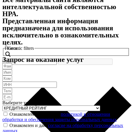
интеллектуальной собственностью
НРА.
Представленная информация
предназначена для использования
исключительно в ознакомительных
целях.
Поиск..
Generic filters
Запрос на оказание услуг
Выберите услугу
Ознакомлен и согласен с
политикой в отношении
обработки и обеспечения защиты персональных данных
Ознакомлен и даю
согласие на обработку персональных
данных