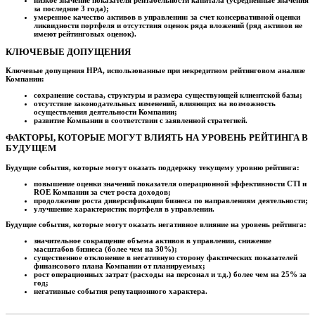
низкое значение показателя рентабельности капитала (усредненные значения
за последние 3 года);
умеренное качество активов в управлении: за счет консервативной оценки
ликвидности портфеля и отсутствия оценок ряда вложений (ряд активов не
имеют рейтинговых оценок).
КЛЮЧЕВЫЕ ДОПУЩЕНИЯ
Ключевые допущения НРА, использованные при некредитном рейтинговом анализе
Компании:
сохранение состава, структуры и размера существующей клиентской базы;
отсутствие законодательных изменений, влияющих на возможность
осуществления деятельности Компании;
развитие Компании в соответствии с заявленной стратегией.
ФАКТОРЫ, КОТОРЫЕ МОГУТ ВЛИЯТЬ НА УРОВЕНЬ РЕЙТИНГА В
БУДУЩЕМ
Будущие события, которые могут оказать поддержку текущему уровню рейтинга:
повышение оценки значений показателя операционной эффективности CTI и
ROE Компании за счет роста доходов;
продолжение роста диверсификации бизнеса по направлениям деятельности;
улучшение характеристик портфеля в управлении.
Будущие события, которые могут оказать негативное влияние на уровень рейтинга:
значительное сокращение объема активов в управлении, снижение
масштабов бизнеса (более чем на 30%);
существенное отклонение в негативную сторону фактических показателей
финансового плана Компании от планируемых;
рост операционных затрат (расходы на персонал и т.д.) более чем на 25% за
год;
негативные события репутационного характера.