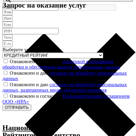
Запрос на оказание услуг
Выберите услугу
Ознакомлен и согласен с
политикой в отношении
обработки и обеспечения защиты персональных данных
Ознакомлен и даю
согласие на обработку персональных
данных
Ознакомлен и даю
согласие на обработку персональных
данных, разрешенных мною для распространения
Ознакомлен и согласен с
Пользовательским соглашением
ООО «НРА»
ОТПРАВИТЬ
Национальное
Рейтинговое Агентство