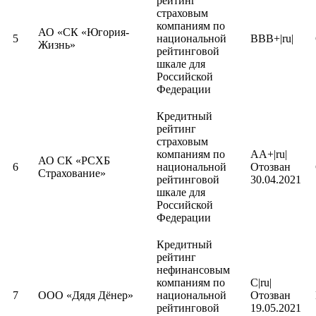
рейтинг
Кредитный
компаний
страховым
рейтинг
82
АО «НС БАНК»
7744001024
компаниям по
кредитных
АО «СК «Югория-
Кредитный
5
национальной
ВВВ+|ru|
организаци
Жизнь»
рейтинг
рейтинговой
67
ООО «ПСБ Страхование»
7728306068
страховых
шкале для
Кредитный
компаний
Российской
рейтинг
83
ООО «Оил Ресурс»
4012004991
Федерации
нефинансо
Кредитный
компаний
рейтинг
Кредитный
68
ООО «РГ Лизинг»
7717540595
лизинговы
рейтинг
Кредитный
компаний
страховым
рейтинг
84
АО «Кириллица»
4004021785
компаниям по
AA+|ru|
нефинансо
АО СК «РСХБ
Кредитный
6
национальной
Отозван
компаний
Страхование»
рейтинг
рейтинговой
30.04.2021
69
ООО «РЕАТОРГ»
5036117570
нефинансо
шкале для
Кредитный
компаний
Российской
ООО ТК «Нафтатранс
рейтинг
85
5404345962
Федерации
плюс»
нефинансо
Кредитный
компаний
рейтинг
Кредитный
70
ООО «Реиннольц»
5406697416
нефинансо
рейтинг
Кредитный
компаний
нефинансовым
рейтинг
86
МП Банк (ООО)
7750005845
компаниям по
C|ru|
кредитных
Кредитный
7
ООО «Дядя Дёнер»
национальной
Отозван
организаци
рейтинг
рейтинговой
19.05.2021
ООО «Реиннольц»
5406697416