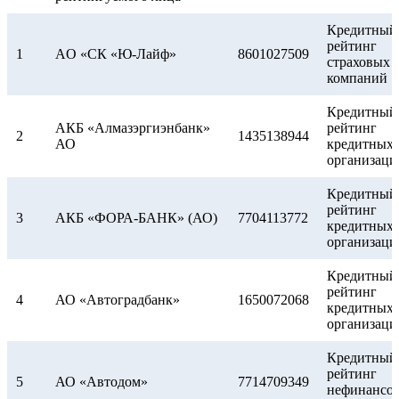
рейтинг
9
AO «СК «Ю-Лайф»
8601027509
страховых
Кредитный
компаний
рейтинг
1
AO «СК «Ю-Лайф»
8601027509
страховых
Кредитный
компаний
рейтинг
10
АО «Датабанк»
1835047032
кредитных
Кредитный
организаци
АКБ «Алмазэргиэнбанк»
рейтинг
2
1435138944
АО
кредитных
Кредитный
организаци
рейтинг
11
ООО «Антерра»
7730176955
нефинансо
Кредитный
компаний
рейтинг
3
АКБ «ФОРА-БАНК» (АО)
7704113772
кредитных
Кредитный
организаци
АО Банк «Объединенный
рейтинг
12
7831001013
капитал»
кредитных
Кредитный
организаци
рейтинг
4
АО «Автоградбанк»
1650072068
кредитных
Кредитный
организаци
рейтинг
13
ООО ПКО «Вернём»
5611067262
нефинансо
Кредитный
компаний
рейтинг
5
АО «Автодом»
7714709349
нефинансо