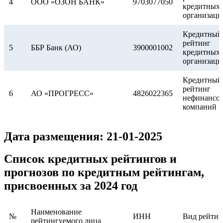
4
ООО «ОЗОН БАНК»
9703077050
кредитных
организаци
Кредитный
рейтинг
5
ББР Банк (АО)
3900001002
кредитных
организаци
Кредитный
рейтинг
6
АО «ПРОГРЕСС»
4826022365
нефинансо
компаний
Кредитный
Дата размещения: 21-01-2025
ПАО
рейтинг
7
7421000200
«ЧЕЛЯБИНВЕСТБАНК»
кредитных
организаци
Список кредитных рейтингов и
прогнозов по кредитным рейтингам,
Кредитный
ООО «СК «Капитал-
рейтинг
присвоенных за 2024 год
8
7838066700
полис»
страховых
компаний
Наименование
№
ИНН
Вид рейтин
Кредитный
рейтингуемого лица