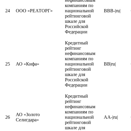
нефинансовым
рейтинг
организаци
120
ПАО «НЛМК»
4823006703
компаниям по
нефинансо
24
ООО «РЕАТОРГ»
национальной
BBB-|ru|
компаний
Кредитный
рейтинговой
ПАО СКБ Приморья
рейтинг
шкале для
102
2539013067
Кредитный
«Примсоцбанк»
кредитных
Российской
рейтинг
организаци
121
ООО «СГБ - лизинг»
3525278509
Федерации
лизинговы
компаний
Кредитный
Кредитный
Прио-Внешторгбанк
рейтинг
рейтинг
103
6227001779
Кредитный
(ПАО)
кредитных
нефинансовым
АО «Страховая компания
рейтинг
организаци
122
7809016423
компаниям по
Гайде»
страховых
25
АО «Кифа»
национальной
BB|ru|
компаний
Доля не запрошенных кредитных рейтингов в общем количес
рейтинговой
шкале для
Кредитный
Российской
рейтинг
123
АО «Солид Банк»
4101011782
Федерации
кредитных
организаци
Кредитный
рейтинг
Кредитный
нефинансовым
рейтинг
124
ООО «Солид-Смоленск»
6732058497
компаниям по
нефинансо
АО «Золото
26
национальной
AA-|ru|
компаний
Селигдара»
рейтинговой
шкале для
Кредитный