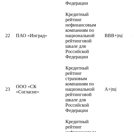
компаний
Федерации
компаний
Кредитный
Кредитный
Кредитный
рейтинг
рейтинг
98
ПАО «Селигдар»
1402047184
рейтинг
нефинансо
116
ООО «МАКС-ЖИЗНЬ»
7724510200
нефинансовым
страховых
компаний
компаниям по
компаний
22
ПАО «Инград»
национальной
BBB+|ru|
Кредитный
рейтинговой
Кредитный
рейтинг
Выпуск биржевых
шкале для
99
ПАО «СПБ Банк»
7831000034
рейтинг
кредитных
облигаций АО
Российской
117
1832090230
отдельных
организаци
«ТрансКомплектХолдинг»
Федерации
выпусков
БО-П02
облигаций
Кредитный
Кредитный
рейтинг
рейтинг
ПАО «СПБ Банк»
7831000034
Кредитный
кредитных
страховым
АО «Концерн
рейтинг
организаци
118
1832090230
компаниям по
«Калашников»
нефинансо
ООО «СК
23
национальной
A+|ru|
компаний
«Согласие»
Кредитный
рейтинговой
рейтинг
шкале для
100
ПАО «ЧЕЛИНДБАНК»
7453002182
Кредитный
кредитных
Российской
рейтинг
организаци
119
ООО «СибАвтоТранс»
5503168016
Федерации
нефинансо
компаний
Кредитный
Кредитный
ПАО
рейтинг
рейтинг
101
7421000200
Кредитный
«ЧЕЛЯБИНВЕСТБАНК»
кредитных