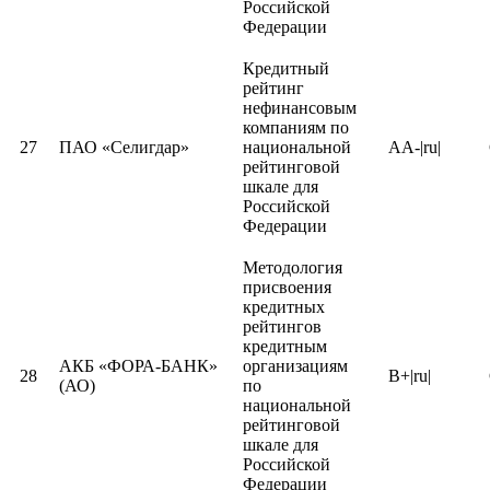
Российской
рейтинг
Федерации
125
АО «МАРЭКС»
7804713741
нефинансо
компаний
Кредитный
рейтинг
Кредитный
нефинансовым
рейтинг
компаниям по
126
АО "АСТОН"
6162015019
нефинансо
27
ПАО «Селигдар»
национальной
AA-|ru|
компаний
рейтинговой
шкале для
Кредитный
Российской
ИКБР «ЯРИНТЕРБАНК»
рейтинг
Федерации
127
7601000618
(ООО)
кредитных
организаци
Методология
присвоения
Кредитный
кредитных
рейтинг
рейтингов
128
АО «ТелеПорт Банк»
7750004175
кредитных
кредитным
организаци
АКБ «ФОРА-БАНК»
организациям
28
B+|ru|
(АО)
по
Кредитный
национальной
рейтинг
рейтинговой
129
АО «РЕАЛИСТ БАНК»
3801002781
кредитных
шкале для
организаци
Российской
Федерации