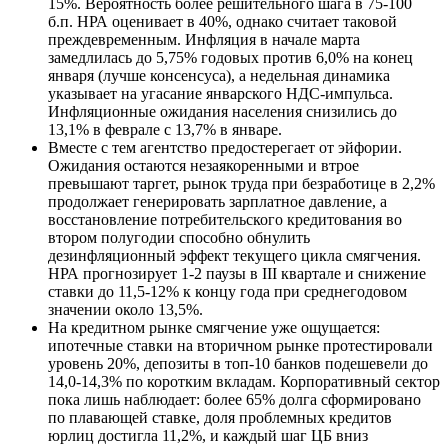
15%. Вероятность более решительного шага в 75-100
б.п. НРА оценивает в 40%, однако считает таковой
преждевременным. Инфляция в начале марта
замедлилась до 5,75% годовых против 6,0% на конец
января (лучше консенсуса), а недельная динамика
указывает на угасание январского НДС-импульса.
Инфляционные ожидания населения снизились до
13,1% в феврале с 13,7% в январе.
Вместе с тем агентство предостерегает от эйфории.
Ожидания остаются незаякоренными и втрое
превышают таргет, рынок труда при безработице в 2,2%
продолжает генерировать зарплатное давление, а
восстановление потребительского кредитования во
втором полугодии способно обнулить
дезинфляционный эффект текущего цикла смягчения.
НРА прогнозирует 1-2 паузы в III квартале и снижение
ставки до 11,5-12% к концу года при среднегодовом
значении около 13,5%.
На кредитном рынке смягчение уже ощущается:
ипотечные ставки на вторичном рынке протестировали
уровень 20%, депозиты в топ-10 банков подешевели до
14,0-14,3% по коротким вкладам. Корпоративный сектор
пока лишь наблюдает: более 65% долга сформировано
по плавающей ставке, доля проблемных кредитов
юрлиц достигла 11,2%, и каждый шаг ЦБ вниз