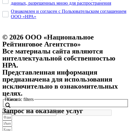
данных, разрешенных мною для распространения
Ознакомлен и согласен с Пользовательским соглашением
ООО «НРА»
© 2026 ООО «Национальное
Рейтинговое Агентство»
Все материалы сайта являются
интеллектуальной собственностью
НРА.
Представленная информация
предназначена для использования
исключительно в ознакомительных
целях.
Поиск..
Generic filters
Запрос на оказание услуг