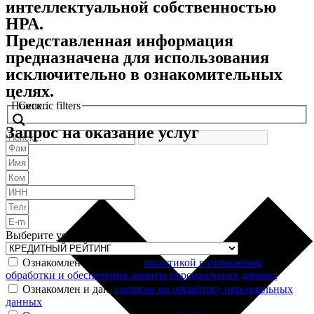
интеллектуальной собственностью
НРА.
Представленная информация
предназначена для использования
исключительно в ознакомительных
целях.
Поиск..
Generic filters
Запрос на оказание услуг
Выберите услугу
Ознакомлен и согласен с
политикой в отношении
обработки и обеспечения защиты персональных данных
Ознакомлен и даю
согласие на обработку персональных
данных