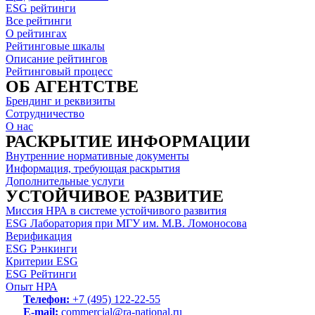
ESG рейтинги
Все рейтинги
О рейтингах
Рейтинговые шкалы
Описание рейтингов
Рейтинговый процесс
ОБ АГЕНТСТВЕ
Брендинг и реквизиты
Сотрудничество
О нас
РАСКРЫТИЕ ИНФОРМАЦИИ
Внутренние нормативные документы
Информация, требующая раскрытия
Дополнительные услуги
УСТОЙЧИВОЕ РАЗВИТИЕ
Миссия НРА в системе устойчивого развития
ESG Лаборатория при МГУ им. М.В. Ломоносова
Верификация
ESG Рэнкинги
Критерии ESG
ESG Рейтинги
Опыт НРА
Телефон:
+7 (495) 122-22-55
E-mail:
commercial@ra-national.ru