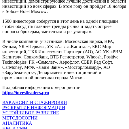
инвестиций, демонстрирующее лучшие достижения в области
инвестиций во всех сферах. В этом году он пройдет
18 ноября
в
Soluxe Hotel Moscow
.
1500 инвесторов соберутся в этот день на одной площадке,
чтобы обсудить главные тренды рынка и задать острые
вопросы брокерам, эмитентам и регуляторам.
В числе компаний-участников: Московская Биржа, НРА,
Финам, УК «Первая», УК «Альфа-Капитал», БКС Мир
инвестиций, ТКБ Инвестмент Партнерс (АО), АО УК «РВМ
Капитал», Совкомбанк, ВТБ Регистратор,
Whoosh
,
Positive
Technologies
, ГК «Самолет», Аэрофлот, СБЕР, Ред Софт,
CarMoney
, МФК «Лайм-Займ», «Мосгорломбард», АО
«Зарубежнефть», Департамент инвестиционной и
промышленной политики города Москвы.
Подробная информация о мероприятии –
https
://
investleaders
.
pro
ВАКАНСИИ И СТАЖИРОВКИ
РАСКРЫТИЕ ИНФОРМАЦИИ
УСТОЙЧИВОЕ РАЗВИТИЕ
МЕТОДОЛОГИИ
АНАЛИТИКА
НРА В СМИ