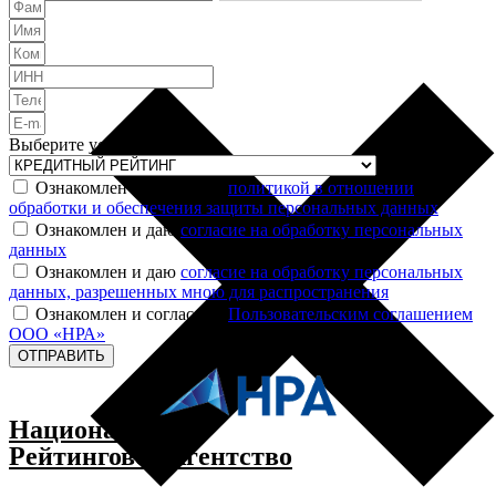
Выберите услугу
Ознакомлен и согласен с
политикой в отношении
обработки и обеспечения защиты персональных данных
Ознакомлен и даю
согласие на обработку персональных
данных
Ознакомлен и даю
согласие на обработку персональных
данных, разрешенных мною для распространения
Ознакомлен и согласен с
Пользовательским соглашением
ООО «НРА»
ОТПРАВИТЬ
Национальное
Рейтинговое Агентство