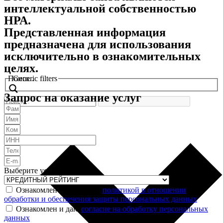
интеллектуальной собственностью
НРА.
Представленная информация
предназначена для использования
исключительно в ознакомительных
целях.
Поиск..
Generic filters
Запрос на оказание услуг
Выберите услугу
Ознакомлен и согласен с
политикой в отношении
обработки и обеспечения защиты персональных данных
Ознакомлен и даю
согласие на обработку персональных
данных