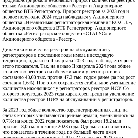
продемонстрировали небольшой прирост количества реестров
только Акционерное общество «Реестр» и Акционерное
общество ВТБ Регистратор. Прирост реестров за 2023 год и
первое полугодие 2024 года наблюдался у Акционерного
общества «Независимая регистраторская компания Р.О.С.Т.»,
Акционерного общества ВТБ Регистратор, Акционерного
общества «Регистраторское общество «СТАТУС» и
Акционерного общества «Реестр».
Динамика количества реестров на обслуживании у
регистраторов в последние годы имела нисходящую
тенденцию, однако со II квартала 2023 года наблюдается рост
этого показателя. Так, на начало II квартала 2024 года общее
количество реестров на обслуживании у регистраторов
составило 48,03 тыс. против 47,3 тыс. годом ранее (за год рост
составил 1,6%). При этом сохраняется стабильное уменьшение
количества находящихся у регистраторов реестров ИСУ. Со
второго полугодия 2023 года характерен тренд на увеличение
количества реестров ПИФ на обслуживании у регистраторов.
За 2023 год общее количество зарегистрированных лиц, на
счетах которых учитываются ценные бумаги, уменьшилось на
0,7%: на конец 2022 года показатель был равен 18,2 млн
против 18,05 млн в конце 2023 года. Однако стоит отметить,
что показатель в течение года по большей части имел
положительную динамику: I, III и IV кварталы 2023 года