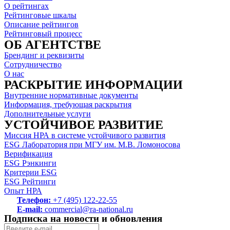
О рейтингах
Рейтинговые шкалы
Описание рейтингов
Рейтинговый процесс
ОБ АГЕНТСТВЕ
Брендинг и реквизиты
Сотрудничество
О нас
РАСКРЫТИЕ ИНФОРМАЦИИ
Внутренние нормативные документы
Информация, требующая раскрытия
Дополнительные услуги
УСТОЙЧИВОЕ РАЗВИТИЕ
Миссия НРА в системе устойчивого развития
ESG Лаборатория при МГУ им. М.В. Ломоносова
Верификация
ESG Рэнкинги
Критерии ESG
ESG Рейтинги
Опыт НРА
Телефон:
+7 (495) 122-22-55
E-mail:
commercial@ra-national.ru
Подписка на новости и обновления