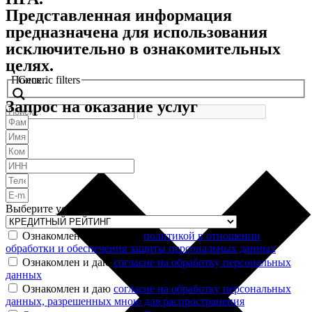
Представленная информация
предназначена для использования
исключительно в ознакомительных
целях.
Поиск..
Generic filters
Запрос на оказание услуг
Выберите услугу
Ознакомлен и согласен с
политикой в отношении
обработки и обеспечения защиты персональных данных
Ознакомлен и даю
согласие на обработку персональных
данных
Ознакомлен и даю
согласие на обработку персональных
данных, разрешенных мною для распространения