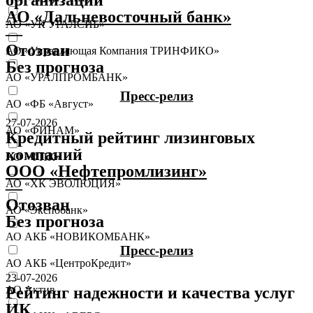
АО «Дальневосточный банк»
АО «УК УРАЛСИБ»
—
Отозван
АО «Управляющая Компания ТРИНФИКО»
Без прогноза
АО «УРАЛПРОМБАНК»
Пресс-релиз
АО «ФБ «Август»
27-07-2026
АО «ФИНАМ»
Кредитный рейтинг лизинговых
компаний
АО «ФПК»
ООО «Нефтепромлизинг»
АО «ХК ЭВОЛЮЦИЯ»
—
Отозван
АО «Экспобанк»
Без прогноза
АО АКБ «НОВИКОМБАНК»
Пресс-релиз
АО АКБ «ЦентроКредит»
23-07-2026
Рейтинг надежности и качества услуг
АО Актив
ИК