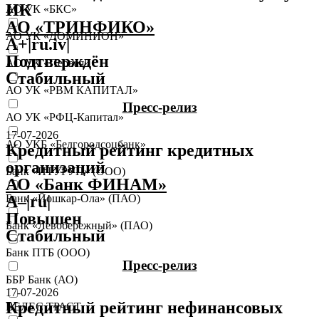
ИК
АО УК «БКС»
АО «ТРИНФИКО»
АО УК «ДОМИНИОН»
A+|ru.iv|
Подтверждён
АО УК «Первая»
Стабильный
АО УК «РВМ КАПИТАЛ»
Пресс-релиз
АО УК «РФЦ-Капитал»
17-07-2026
АО УКБ «Белгородсоцбанк»
Кредитный рейтинг кредитных
организаций
Банк «ИТУРУП» (ООО)
АО «Банк ФИНАМ»
A–|ru|
Банк «Йошкар-Ола» (ПАО)
Повышен
Банк «Левобережный» (ПАО)
Стабильный
Банк ПТБ (ООО)
Пресс-релиз
ББР Банк (АО)
17-07-2026
Кредитный рейтинг нефинансовых
ВЕЛЕС ТРАСТ