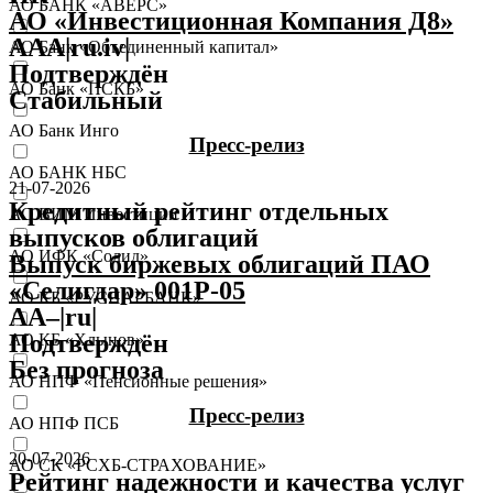
АО БАНК «АВЕРС»
АО «Инвестиционная Компания Д8»
AAA|ru.iv|
АО Банк «Объединенный капитал»
Подтверждён
АО Банк «ПСКБ»
Стабильный
АО Банк Инго
Пресс-релиз
АО БАНК НБС
21-07-2026
Кредитный рейтинг отдельных
АО ВИМ Инвестиции
выпусков облигаций
АО ИФК «Солид»
Выпуск биржевых облигаций ПАО
«Селигдар» 001Р-05
АО КБ «РУСНАРБАНК»
AA–|ru|
Подтверждён
АО КБ «Хлынов»
Без прогноза
АО НПФ «Пенсионные решения»
Пресс-релиз
АО НПФ ПСБ
20-07-2026
АО СК «РСХБ-СТРАХОВАНИЕ»
Рейтинг надежности и качества услуг