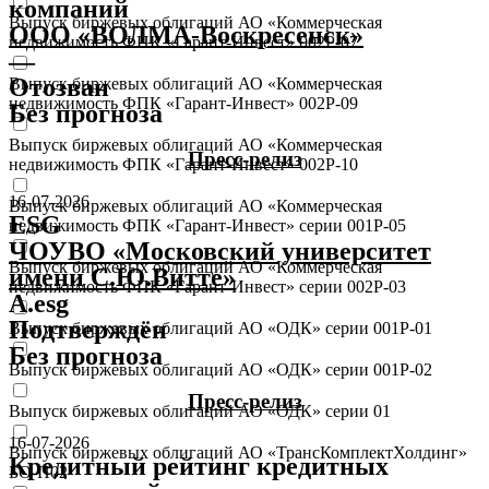
компаний
Выпуск биржевых облигаций АО «Коммерческая
ООО «ВОЛМА-Воскресенск»
недвижимость ФПК «Гарант-Инвест» 002Р-07
—
Отозван
Выпуск биржевых облигаций АО «Коммерческая
недвижимость ФПК «Гарант-Инвест» 002Р-09
Без прогноза
Выпуск биржевых облигаций АО «Коммерческая
Пресс-релиз
недвижимость ФПК «Гарант-Инвест» 002Р-10
16-07-2026
Выпуск биржевых облигаций АО «Коммерческая
ESG
недвижимость ФПК «Гарант-Инвест» серии 001Р-05
ЧОУВО «Московский университет
Выпуск биржевых облигаций АО «Коммерческая
имени С.Ю.Витте»
недвижимость ФПК «Гарант-Инвест» серии 002Р-03
A.esg
Подтверждён
Выпуск биржевых облигаций АО «ОДК» серии 001P-01
Без прогноза
Выпуск биржевых облигаций АО «ОДК» серии 001P-02
Пресс-релиз
Выпуск биржевых облигаций АО «ОДК» серии 01
16-07-2026
Выпуск биржевых облигаций АО «ТрансКомплектХолдинг»
Кредитный рейтинг кредитных
БО-П02