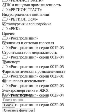
АО «РЕАЛИСТ БАНК»
АПК и пищевая промышленность
АО «РЕГИОН ТРАСТ»
Индустриальные компании
АО «РЕГИОН ЭсМ»
Металлургия и горнодобыча
АО «РКК»
Прочее
АО «Росагролизинг»
Розничная и оптовая торговля
АО «Росагролизинг» серии 001Р-03
Строительство и недвижимость
АО «Росагролизинг» серии 001Р-04
Транспорт
АО «Росагролизинг» серии 001Р-05
Фармацевтическая промышленность
АО «Росагролизинг» серии 002Р-01
Финансовая деятельность
АО «Росагролизинг» серии 002Р-03
Электроэнергетика и ЖКХ
Выберите период
АО «Росагролизинг» серии 002Р-04
АО «Росагролизинг» серии 002Р-05
Поиск
Очистить фильтры