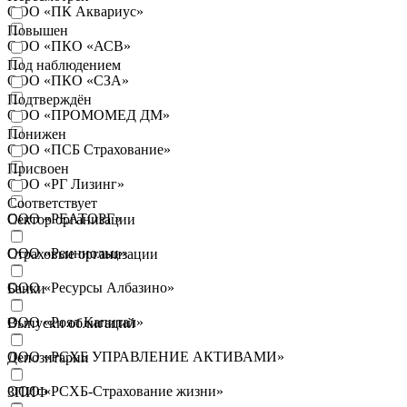
ООО «ПК Аквариус»
Повышен
ООО «ПКО «АСВ»
Под наблюдением
ООО «ПКО «СЗА»
Подтверждён
ООО «ПРОМОМЕД ДМ»
Понижен
ООО «ПСБ Страхование»
Присвоен
ООО «РГ Лизинг»
Соответствует
ООО «РЕАТОРГ»
Сектор организации
ООО «Реиннольц»
Cтраховые организации
ООО «Ресурсы Албазино»
Банки
ООО «Роял Капитал»
Выпуски облигаций
ООО «РСХБ УПРАВЛЕНИЕ АКТИВАМИ»
Депозитарии
ООО «РСХБ-Страхование жизни»
ЗПИФ