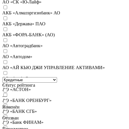
AO «СК «Ю-Лайф»
АКБ «Алмазэргиэнбанк» АО
АКБ «Держава» ПАО
АКБ «ФОРА-БАНК» (АО)
АО «Автоградбанк»
АО «Автодом»
АО «АЙ КЬЮ ДЖИ УПРАВЛЕНИЕ АКТИВАМИ»
АО «АльфаСтрахование»
Статус рейтинга
АО «АСТОН»
—
АО «БАНК ОРЕНБУРГ»
Изменён
АО «БАНК СГБ»
Отозван
АО «Банк ФИНАМ»
Пересмотрен