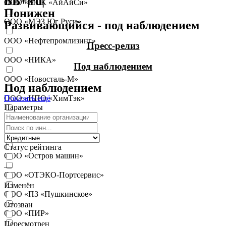
BB+|ru|
ООО «МСК «АйАйСи»
Понижен
ООО «МЭЗ Юг Руси»
Развивающийся - под наблюдением
ООО «Нефтепромлизинг»
Пресс-релиз
ООО «НИКА»
Под наблюдением
ООО «Новосталь-М»
Под наблюдением
Показать ещё
ООО «НПО «ХимТэк»
Параметры
ООО «ОЗОН Банк»
ООО «Оил Ресурс»
Статус рейтинга
ООО «Остров машин»
—
ООО «ОТЭКО-Портсервис»
Изменён
ООО «ПЗ «Пушкинское»
Отозван
ООО «ПИР»
Пересмотрен