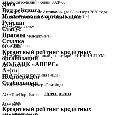
АО «Росагролизинг» серии 002Р-06
Дата
Вид рейтинга
АО «Сбер Управление Активами» (до 08 октября 2020 года
Наименование организации
АО «СБЕРБАНК УПРАВЛЕНИЕ АКТИВАМИ»)
Рейтинг
АО «Солид Банк»
Статус
Прогноз
АО «СОЛИД Менеджмент»
Ссылка
АО «СПБ Банк»
04-08-2026
Кредитный рейтинг кредитных
АО «Специализированный депозитарий «ИНФИНИТУМ»
организаций
АО БАНК «АВЕРС»
АО «СТАТУС»
A+|ru|
АО «Страховая компания Гайде»
Подтверждён
Стабильный
АО «Страховой Брокер «Ремайнд»
Пресс-релиз
АО «ТелеПорт Банк»
31-07-2026
АО «ТКХ»
Кредитный рейтинг кредитных
организаций
АО «ТРИНФИКО»