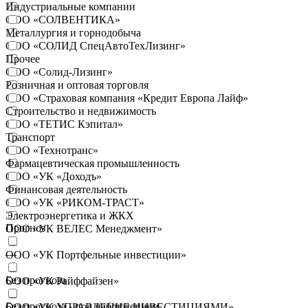
Индустриальные компании
ООО «СОЛВЕНТИКА»
Металлургия и горнодобыча
ООО «СОЛИД СпецАвтоТехЛизинг»
Прочее
ООО «Солид-Лизинг»
Розничная и оптовая торговля
ООО «Страховая компания «Кредит Европа Лайф»
Строительство и недвижимость
ООО «ТЕТИС Кэпитал»
Транспорт
ООО «Технотранс»
Фармацевтическая промышленность
ООО «УК «Доходъ»
Финансовая деятельность
ООО «УК «РИКОМ-ТРАСТ»
Электроэнергетика и ЖКХ
Прогноз
ООО «УК ВЕЛЕС Менеджмент»
—
ООО «УК Портфельные инвестиции»
Без прогноза
ООО «УК Райффайзен»
Без прогноза - под наблюдением
ООО «УК УПРАВЛЕНИЕ ИНВЕСТИЦИЯМИ»