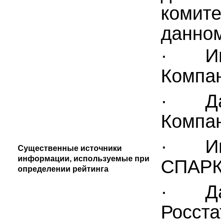
комите
данном
· Инф
Компа
· Дан
Компа
· Инф
Существенные источники
информации, используемые при
СПАР
определении рейтинга
· Дан
Росста