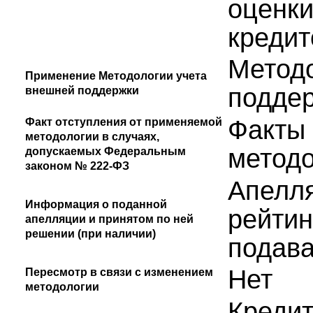
оценки
кредит
Методо
Применение Методологии учета
поддер
внешней поддержки
Факты 
Факт отступления от применяемой
методологии в случаях,
методо
допускаемых Федеральным
законом № 222-ФЗ
Апелля
Информация о поданной
рейтин
апелляции и принятом по ней
решении (при наличии)
подава
Нет
Пересмотр в связи с изменением
методологии
Кредит