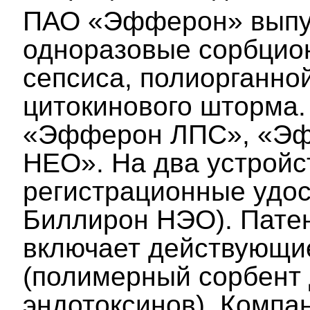
ПАО «Эфферон» выпу
одноразовые сорбцио
сепсиса, полиорганно
цитокинового шторма.
«Эфферон ЛПС», «Эф
НЕО». На два устройс
регистрационные удос
Биллирон НЭО). Пате
включает действующие
(полимерный сорбент 
эндотоксинов). Комп