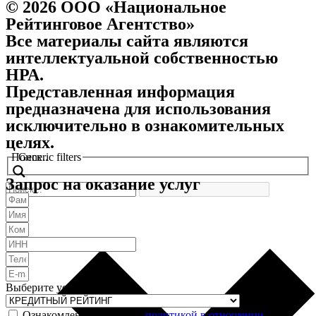
© 2026 ООО «Национальное
Рейтинговое Агентство»
Все материалы сайта являются
интеллектуальной собственностью
НРА.
Представленная информация
предназначена для использования
исключительно в ознакомительных
целях.
Поиск..
Generic filters
Запрос на оказание услуг
Выберите услугу
Ознакомлен и согласен с
политикой в отношении