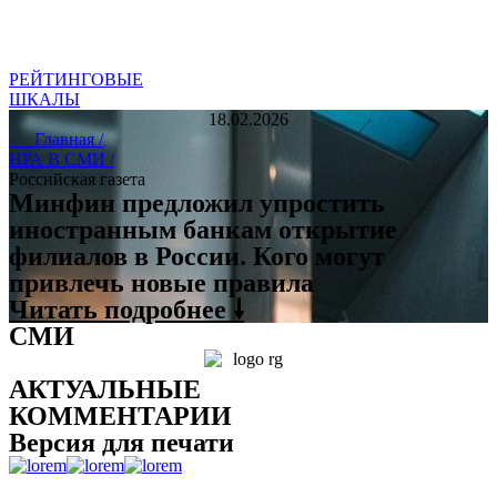
РЕЙТИНГОВЫЕ
ШКАЛЫ
18.02.2026
Главная /
НРА В СМИ /
Российская газета
Минфин предложил упростить
иностранным банкам открытие
филиалов в России. Кого могут
привлечь новые правила
Читать подробнее 🠗
СМИ
АКТУАЛЬНЫЕ
КОММЕНТАРИИ
Версия для печати