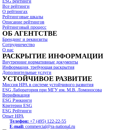
ESG рейтинги
Все рейтинги
О рейтингах
Рейтинговые шкалы
Описание рейтингов
Рейтинговый процесс
ОБ АГЕНТСТВЕ
Брендинг и реквизиты
Сотрудничество
О нас
РАСКРЫТИЕ ИНФОРМАЦИИ
Внутренние нормативные документы
Информация, требующая раскрытия
Дополнительные услуги
УСТОЙЧИВОЕ РАЗВИТИЕ
Миссия НРА в системе устойчивого развития
ESG Лаборатория при МГУ им. М.В. Ломоносова
Верификация
ESG Рэнкинги
Критерии ESG
ESG Рейтинги
Опыт НРА
Телефон:
+7 (495) 122-22-55
E-mail:
commercial@ra-national.ru